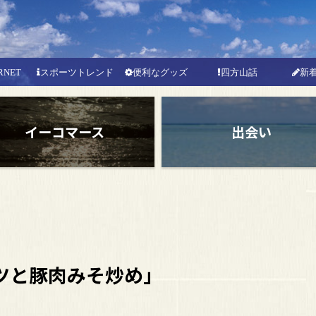
RNET
スポーツトレンド
便利なグッズ
四方山話
新
イーコマース
出会い
ツと豚肉みそ炒め」