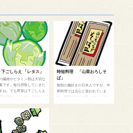
 下ごしらえ 「レタス」
時短料理 「山菜おろしそ
ば」
の繊維やビタミン類は大切な
素です。毎日摂取していきた
無類の麺好きの日本人ですが、中
すね。でも野菜は下ごしらえ
華料理では点心と扱われていま
間が掛かってしまいますが、
す。麺類だけでは取らずにバラン
物したら前もって下ごしらえ
スの良い食事が勧められますが、
らいかがですか、ここでその
やはり麺を食べたいですね。そこ
を紹介します。家でやってい
で「山菜おろしそば」を紹介しま
ごしらえです。 レタス レタ
すね。 材料 ４人前 そば ４玉
、丸ごと全部を食べやすい大
山菜の水煮 300g 大根おろし カ
でちぎります。その後水洗い
ップ３ そばつゆ レシピ そばは熱