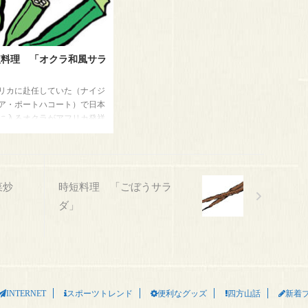
密閉状態で冷蔵庫に保管しま
湯に通して冷やしておきます。
レタスは、元気がなくなって
山菜の水煮は熱湯にサッと通す。
るめのお湯につけるとシャッ
そばつゆを味を調え、冷やしてお
なります。是非お試しくださ
く そば茶碗に、そば、冷たいそ
短料理 「オクラ和風サラ
。
ばつゆと山菜をのせてから大根お
」
ろしのせる。 。
リカに赴任していた（ナイジ
ア・ポートハコート）で日本
に入るオクラがアフリカ発祥
知りました。英語名は、レデ
スフィンガーと教えてもらい
た。あの粘りがいいのです
さっと茹でると緑がさえま
菜炒
時短料理 「ごぼうサラ
健康にとてもいいのでサラダ
てみます。 材料 ４人前 オ
ダ」
 ４本 インスタントわかめ
 トマト 小１個 サラダ菜 １
梅干し 大１個 ドレッシング
小さじ ２杯 サラダ油 大
 ２杯 醤油 大さじ ２杯
（アルコールを飛ばす）１杯
INTERNET
スポーツトレンド
便利なグッズ
四方山話
新着
に花かつお 少々 レシピ オ