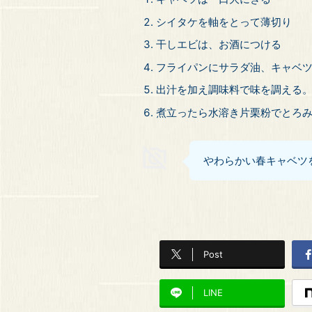
シイタケを軸をとって薄切り
干しエビは、お酒につける
フライパンにサラダ油、キャベ
出汁を加え調味料で味を調える
煮立ったら水溶き片栗粉でとろ
やわらかい春キャベツ
Post
LINE