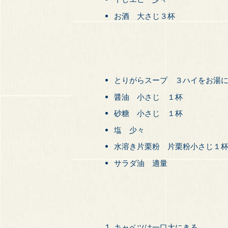
お酒 大さじ３杯
とりがらスープ ３ハイをお湯
醤油 小さじ １杯
砂糖 小さじ １杯
塩 少々
水溶き片栗粉 片栗粉小さじ１杯
サラダ油 適量
キャベツは一口大にきる