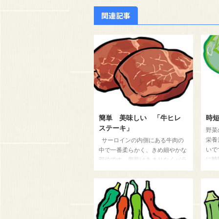
関連記事
簡単 美味しい 「牛ヒレ
時短
ステーキ」
野菜
栄養
サーロインの内側にある牛肉の
いで
中で一番柔らかく、きめ細やかな
に時
部位です。脂肪はあまりなくバラ
買い
ンスの良いのは言うまでもありま
した
せん。お値段が高いですが、厚く
方法
切って、お肉の味を楽しむ事がで
る下
きます。加熱すぎると固くなりま
スは
すので注意して料理しましょう。
きさ
今回は、コクのあるソースをつか