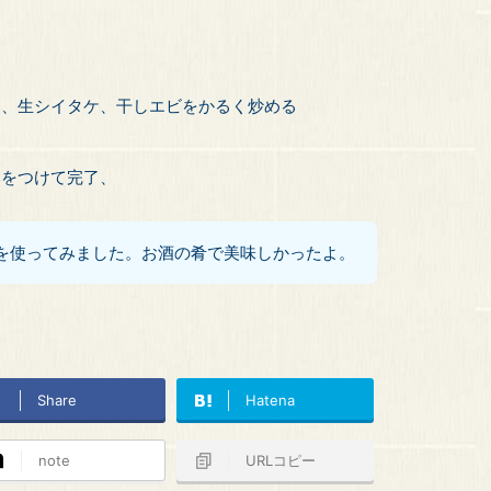
ツ、生シイタケ、干しエビをかるく炒める
。
みをつけて完了、
を使ってみました。お酒の肴で美味しかったよ。
Share
Hatena
note
URLコピー