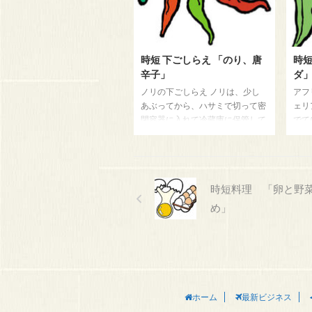
して
った牛ヒレ料理です。 材料
す。
（４人前） 牛ヒレ肉 150gを４
もぬ
枚 粗びき粒胡椒 大さじ ４杯
キと
パセリ 調味料 塩 少々 バター
時短 下ごしらえ 「のり、唐
時
い
40g ソース ブランデー 50cc ブ
辛子」
ダ
イヨン 120cc 生クリーム
ノリの下ごしらえ ノリは、少し
アフ
180cc バター 80g ...
あぶってから、ハサミで切って密
ェリ
閉容器に入れて冷蔵庫に保管して
でて
ください。そば・うどんを作った
だと
時に重宝します。 唐辛子 乾いた
ィー
唐辛子一本まるまる、空いた瓶に
まし
入れて常温で保管ができます。ハ
ね。
時短料理 「卵と野
サミで切ってから密閉容器で保管
す。
してもいいのですが、家庭では一
にし
め」
本丸ごとを数本まとめて瓶につめ
クラ
て常温で保管しています
5g
株 
酢 
さじ
お酒
ホーム
最新ビジネス
最後