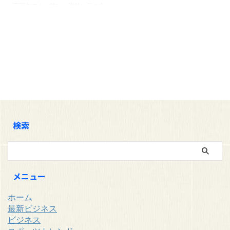
不可欠です。特に、海外に目を向
けることで、新しい視点やアイデ
アを得ることが可能となります。
本記事では、美容や不動産をはじ
めとした海外ビジネスモデルを特
集し、その成功の秘訣や日本では
未だ浸透していない新たなサービ
スや事業アイデアについて明らか
にします。具体的には、アメリカ
の新しいビジネスモデルや、欧米
での面白い成功事例から得られる
インサイトを探求します。また、
検索
2024年のトレンドを予測し、ス
モールビジネスや新規事業立ち上
げに役立つアイデアも紹介しま ...
メニュー
ホーム
最新ビジネス
ビジネス