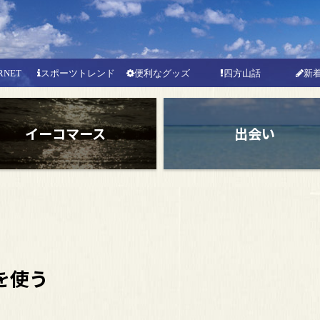
RNET
スポーツトレンド
便利なグッズ
四方山話
新
イーコマース
出会い
を使う