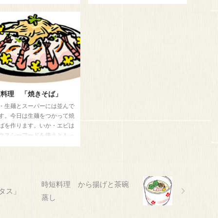
すこし時間が経つと臭みがで
ください。そば・うどんを作った
で早く使用しましょう。こっ
時に重宝します。 唐辛子 乾いた
とした味ですので幅ひろく使
唐辛子一本まるまる、空いた瓶に
す。料理には余分な脂肪を除
入れて常温で保管ができます。ハ
柔らかくするのには、茹でた
サミで切ってから密閉容器で保管
蒸したりして使います。今回
してもいいのですが、家庭では一
子供にも食べやすい中華風の
本丸ごとを数本まとめて瓶につめ
ものを紹介します。 材料
て常温で保管しています
人前） 薄切り豚バラ 200g
ガイモ 400g 白ネギ 2/3本
短料理 「焼きそば」
 一片 味付け 醤油 大さじ
・生麺とスーパーには並んで
 酒 大さじ ２杯 スープ
す。今日は生麺をつかって焼
じ ２杯 塩 小さじ 2/3杯
ばを作ります。いか・エビは
...
クスシーフードを使うともっ
短にはなりますが、今回は、
か・エビを下地処理して作り
。少し手間ですがお安くでき
よ。 材料 ４人前 中華麺
時短料理 から揚げと茶碗
 イカ 150g タケノコ（缶
レタス」
 生シイタケ ４枚 人参
蒸し
4本 ピーマン ２個 調味料 鶏が
ープの素 大さじ２杯 醤