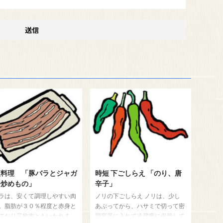
短料理 「豚バラとジャガ
時短 下ごしらえ 「のり、唐
モ炒めもの」
辛子」
ラは、安くて調理しやすい肉
ノリの下ごしらえ ノリは、少し
。脂肪が３０％程度と赤身と
あぶってから、ハサミで切って密
ており三枚肉ともいわれま
閉容器に入れて冷蔵庫に保管して