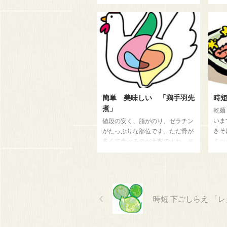
になる訳です。最近は豆乳売り場
す。
に豆腐のもとで並んでいますね。
るの
豆腐と卵を合わせれば理想な料理
てり
になります。子供へは大変人気で
えま
す紹介します。 材料 （４人
き、
前） 木綿豆腐 ２丁 青ネギ １
り、
本 卵 ２個 麺つゆ カップ 1/
は、
３カップ 砂糖 大さじ１杯 醤
炒め
油 少々 サラダ油 少々 レシピ
（４
豆腐を乾いたペーパータオルで水
ジャ
簡単 美味しい 「鶏手羽先
時
をとり、１センチ幅に切る 青ネ
生姜
煮」
乾麺
ギは斜め切り 卵をボールに割っ
２杯
いま
値段の安く、脂がのり、ゼラチン
て入れ、よくときほどす ...
大さ
きそ
がたっぷりな部位です。ただ骨が
胡椒 
ミッ
多くて食べるのが大変ですね。そ
と時
こで柔らかく手羽先を煮て、野菜
生い
サラダに添える一品になる料理を
ます
紹介します。 材料 （４人前）
ます
鶏手羽先 12本 揚げ油 適量 下
４個
味 醤油 大さじ ２杯 お酒 大
時短 下ごしらえ 「
詰）
さじ 1杯 胡椒 少々 煮汁 煮だし
1/
汁 大さじ ３杯 醤油 大さ
らス
じ ２杯 砂糖 大さじ ２杯