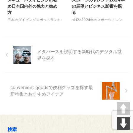
め日本国内外の魅力と始め
の展望とビジネス影響を探
方
る
日本のダイビングスポットランキ
<H2>2024年のスポーツトレン
ングと特徴を解説 透明度の高い
ドとビジネス化の影響を分析
日本のダイビングスポットや、初
</H2> <H3>スポーツビジネス化
心者向けのスポットの紹介、沖縄
のデメリットとその影響を整理
以外のおすすめ場所など、日本の
</H3> 近年、スポーツビジネス
ダイビングシーンを徹底解説しま
は拡大していますが、そのビジネ
メタバースを説明する新時代のデジタル世
す。ダイビングを楽しむためのポ
ス化にはデメリットも存在しま
界を探る
イントにも触れます。 透明度の
す。広告や商品販売が多くなるこ
高い日本のダイビングスポット一
とで、純粋なスポーツの楽しみが
覧 日本には透明度が高く、美し
損なわれることが懸念されていま
い海を誇るダイビングスポットが
す。選手やアスリートの健康問題
多く存在します。その中でも特に
も、新たな問題として取り上げら
convenient goodsで便利グッズを探す最
人気なのが、沖縄の慶良間諸島
れています。 <H3>スポーツビジ
新特集とおすすめアイデア
や、伊豆のダイビングポイントで
ネスの職業と市場規模の現状を解
す。慶良間諸島は、透明度が30
説</H3& ...
メートル近くに達することもあ
り、サンゴ礁や熱帯魚の群れを心
ゆく ...
検索