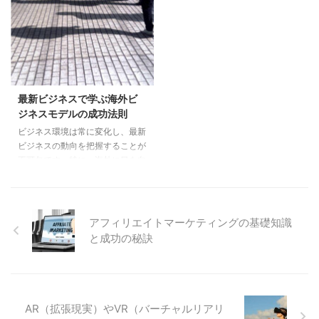
感じる方も多いのではないでしょ
わろうとしています。ゲームやス
うか。メタバースは、単なる仮想
ポーツイベントだけでなく、教育
空間ではなく、ユーザー同士がつ
や医療分野でもARやVRの技術を
ながり、クリエイティブな体験を
活用した事例が増えてきました。
共有できる新しい世界を意味しま
この技術の進化によって、私たち
す。この記事では、メタバースの
はまるで別世界にいるかのような
基本的な意味や特徴について詳し
没入感を味わうことができるので
最新ビジネスで学ぶ海外ビ
く掘り下げていきます。 どんな
す。今後、ますます多くの場面で
ジネスモデルの成功法則
ときにメタバースが魅力的に感じ
ARとVRが利用されることで、リ
ビジネス環境は常に変化し、最新
られるのか、またどのような人た
アルとは異なる新しい体験が広が
ビジネスの動向を把握することが
ちが実際に使っているのかを見て
っていくでしょう。 そんなARと
不可欠です。特に、海外に目を向
いくことで、私たちの日常生活や
VRについて、まずはその基礎知
けることで、新しい視点やアイデ
ビ ...
識をしっかりと身につけ ...
アを得ることが可能となります。
本記事では、美容や不動産をはじ
めとした海外ビジネスモデルを特
アフィリエイトマーケティングの基礎知識
集し、その成功の秘訣や日本では
と成功の秘訣
未だ浸透していない新たなサービ
スや事業アイデアについて明らか
にします。具体的には、アメリカ
の新しいビジネスモデルや、欧米
での面白い成功事例から得られる
AR（拡張現実）やVR（バーチャルリアリ
インサイトを探求します。また、