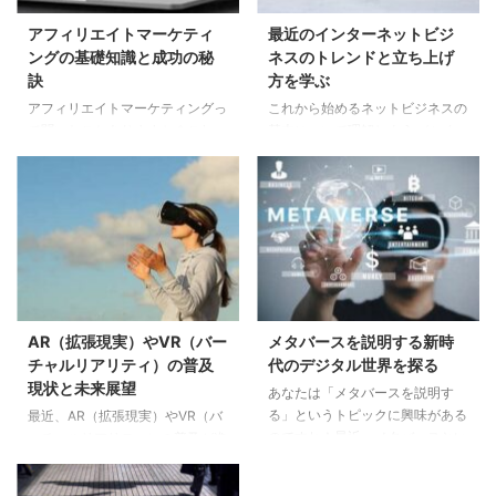
アフィリエイトマーケティ
最近のインターネットビジ
ングの基礎知識と成功の秘
ネスのトレンドと立ち上げ
訣
方を学ぶ
アフィリエイトマーケティングっ
これから始めるネットビジネスの
て聞いたことありますか？これ、
基本について理解しよう インタ
最近のインターネットビジネス界
ーネットビジネスは、今や多くの
隈で非常に人気のある手法なんで
人が収入を得るための主要な手段
す。自分のブログやウェブサイト
となっています。基本を理解する
を通じて他人の商品を宣伝し、そ
ことが成功への第一歩です。 イ
の成果に応じて報酬を受け取ると
ンターネットビジネスとは何から
いうシンプルな仕組み。しかし、
始めるのか理解する インターネ
実際に始めるとなると、どうやっ
ットビジネスとは、主にネットを
てやるのか、どんなリソースが必
通じて商品やサービスを提供し、
要なのか、さまざまな疑問が浮か
収益を上げる仕組みを指します。
AR（拡張現実）やVR（バー
メタバースを説明する新時
んできますよね！そこで今回は、
具体的には、自分のネットサイト
チャルリアリティ）の普及
代のデジタル世界を探る
アフィリエイトマーケティングの
を開設し、そこから収入を得る方
現状と未来展望
あなたは「メタバースを説明す
基本的な構造から、最新のトレン
法が一般的です。始めるために
る」というトピックに興味がある
最近、AR（拡張現実）やVR（バ
ド、注意すべきポイント、さらに
は、自身がどのような商品やサー
のですね！最近、メタバースとい
ーチャルリアリティ）の普及が進
はスキルアップに役立つ書籍ま
ビスを提供したいのかを明確に
う言葉を耳にすることが増えてい
んでおり、私たちの生活やエンタ
で、幅広くお届けします。アフィ
し、それに必要なスキルや知識を
て、ワクワクする未来の可能性を
ーテイメントのあり方が大きく変
リ ...
身に ...