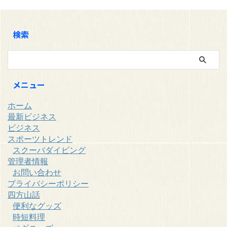
に最低限のレッスンを行い、器材
と思ったら選択肢は２つありま
の操作などはインストラクターが
す。ひとつは体験ダイビングで
付きっきりでやってくれます。何
す。特に海外や沖縄などへ旅行に
検索
度やっても資格が取れるものでは
行った時に、ダイビ ...
なく、毎回同じように基本レッス
ンを受ける必要があります。ま ...
メニュー
ホーム
最新ビジネス
ビジネス
スポーツトレンド
スクーバダイビング
管理者情報
お問い合わせ
プライバシーポリシー
四方山話
便利なグッズ
時短料理