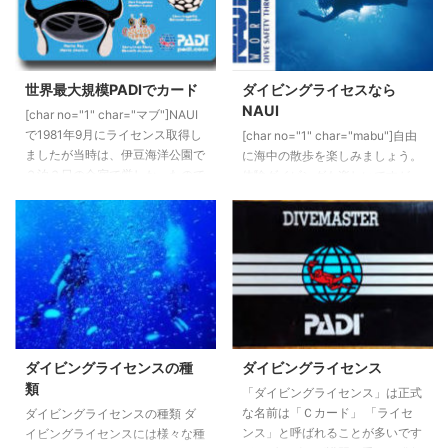
世界最大規模PADIでカード
ダイビングライセスなら
NAUI
[char no="1" char="マブ"]NAUI
で1981年9月にライセンス取得し
[char no="1" char="mabu"]自由
ましたが当時は、伊豆海洋公園で
に海中の散歩を楽しみましょう。
２泊３日の合宿で厳しかったので
体験ダイビングも楽しいですが、
すが、PADIの方が楽かもしれな
Cカードを取得してダイビングを
ので紹介します。[/char] PADI
エンジョイしましょう。[/char]
PADI(パディ：Professional
NAUIとは 60年以上の歴史のある
Association of Diving
ダイビング指導団体です。世界
Instructors)は、世界9ヶ国にオフ
100か国以上の拠点を持ち、たく
ィスを置き、180国地域に個人会
さんのインストラクターや上級ダ
員130,000人と5,300のダイブセ
イバーが在籍しています。NAUI
ンターおよびダイブリゾートから
の歴史が始まったのは1960年、
なる世界最大のダイビング教育機
現在まで60年以上に渡ってダイ
ダイビングライセンスの種
ダイビングライセンス
関です。PDAIホームペ ...
ビングライセンスを発行していま
類
「ダイビングライセンス」は正式
す。日本を含め世界各国に100か
な名前は「Ｃカード」 「ライセ
ダイビングライセンスの種類 ダ
国以上で60,000人以上のインス
ンス」と呼ばれることが多いです
イビングライセンスには様々な種
トラクターや ...