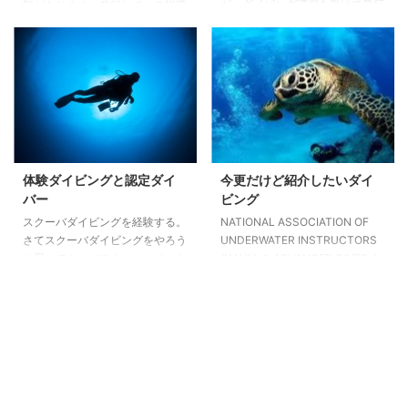
が、ダイビング講習を受けて発行
類があります。発行している指導
されるカードの正式な名称は「Ｃ
団体が複数あるためです。指導団
カード」と言います。Ｃは
体ごとに認定するダイバーランク
certification（認定）の略です。
があり、それによって活動できる
ダイビングを行うのに必要な資格
幅や楽しみ方が変わってきます。
は国家資格などではなく、民間の
わたしは、1981年9月SCUBA
指導団体が発行するものなので
DIVER, 82年9月OPENWATER
「ライセンス」ではないのです
DIVER, 1983年5月ADVANCED
（国家資格に潜水士というのがあ
DIVERと取得しました。各団体で
りますが、この資格では一般の人
の違いについて紹介します。
体験ダイビングと認定ダイ
今更だけど紹介したいダイ
が楽しむためのダイビングは出来
（JUDFは無くなった？不明で
バー
ビング
ません。主に調査や作業をする作
す。） 指導団体の違い ダイビン
スクーバダイビングを経験する。
NATIONAL ASSOCIATION OF
業ダイバー向けの資格で筆記試験
グライセンスを発行する指導団体
さてスクーバダイビングをやろう
UNDERWATER INSTRUCTORS
のみで取ることが出来る資格 ...
には日本だけでも３０以 ...
と思っても、マスク・シュノーケ
(NAUI ) の ADVANCED DIVER を
ル・フィンの三点セットとレギュ
1983年5月になってから37年経
レータ、ウエイト、タンク、スタ
ってしまいました。NAUIには当
ビ等とウエットスーツが必要で
時からマニアルが整備されていま
す、又恐怖心もありますよね。で
せんでしたので、当時はJUDF,
手っ取り早くダイビングを行う方
PADI, NAUIとライセンスを発行
法があります。それが体験ダイビ
できる中、PADIがマニアル等整
ング 体験ダイビング 体験ダイビ
備されていたので参考に紹介しま
ングは、海の中をのぞいてみるの
す。 ダイビングをやってみたい